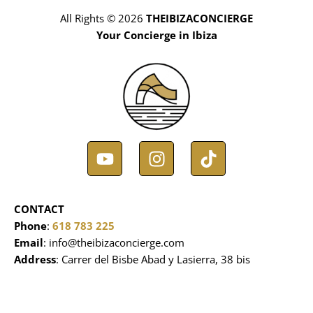
All Rights © 2026
THEIBIZACONCIERGE
Your Concierge in Ibiza
Y
I
T
o
n
i
u
s
k
t
t
t
CONTACT
u
a
o
Phone
:
618 783 225
b
g
k
Email
: info@theibizaconcierge.com
e
r
Address
: Carrer del Bisbe Abad y Lasierra, 38 bis
a
m