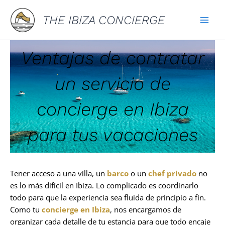
Ir
THE IBIZA CONCIERGE
al
contenido
Ventajas de contratar
un servicio de
concierge en Ibiza
para tus vacaciones
Tener acceso a una villa, un
barco
o un
chef privado
no
es lo más difícil en Ibiza. Lo complicado es coordinarlo
todo para que la experiencia sea fluida de principio a fin.
Como tu
concierge en Ibiza
, nos encargamos de
organizar cada detalle de tu estancia para que todo encaje